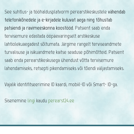
See suhtlus- ja tööhaldusplatvorm perearstikeskustele
vähendab
telefonikõnedele ja e-kirjadele kuluvat aega ning tõhustab
patsiendi ja ravimeeskonna koostööd
. Patsient saab enda
tervisemure edastada ööpäevaringselt arstikeskuse
lahtiolekuaegadest sõltumata. Järgime rangelt terviseandmete
turvalisuse ja isikuandmete kaitse seaduse põhimõtteid. Patsient
saab enda perearstikeskusega ühendust võtta tervisemure
lahendamiseks, retsepti pikendamiseks või tõendi väljastamiseks.
Vajalik identifitseerimine ID_kaardi, mobiil-ID või Smart- ID-ga.
Sisenemine
lingi
kaudu
perearst24.ee